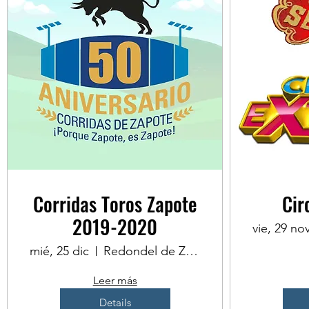
Corridas Toros Zapote
Cir
2019-2020
vie, 29 no
mié, 25 dic
Redondel de Zapote, San José, Costa Rica
Leer más
Details