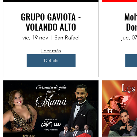
GRUPO GAVIOTA -
Molt
VOLANDO ALTO
Dom
vie, 19 nov
San Rafael
jue, 0
Leer más
Details