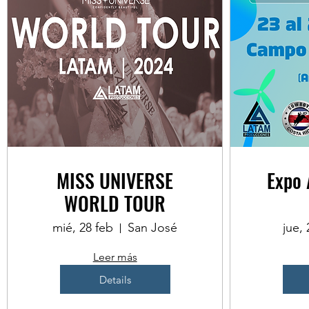
MISS UNIVERSE
Expo 
WORLD TOUR
mié, 28 feb
San José
jue,
Leer más
Details