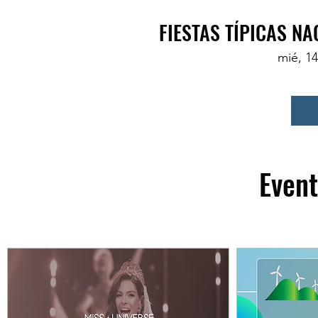
FIESTAS TÍPICAS N
mié, 1
Even