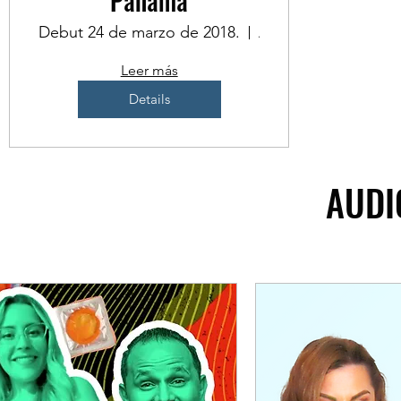
Panamá
Debut 24 de marzo de 2018.
A determinar
Leer más
Details
AUDI