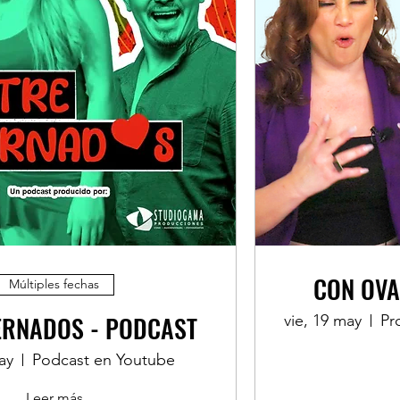
CON OVA
Múltiples fechas
ERNADOS - PODCAST
vie, 19 may
ay
Podcast en Youtube
Leer más